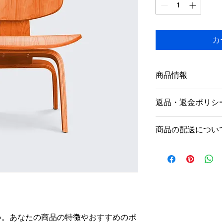
カ
商品情報
商品の詳細を入力し
返品・返金ポリシ
明に加え、商品の特
しましょう。
返品・返金ポリシー
商品の配送につい
満足しなかった場合
の手順などを説明し
配送地域、料金、所
顧客からの信頼を獲
する情報を入力して
だけます。
とで顧客からの信頼
いただけます。
い。あなたの商品の特徴やおすすめのポ