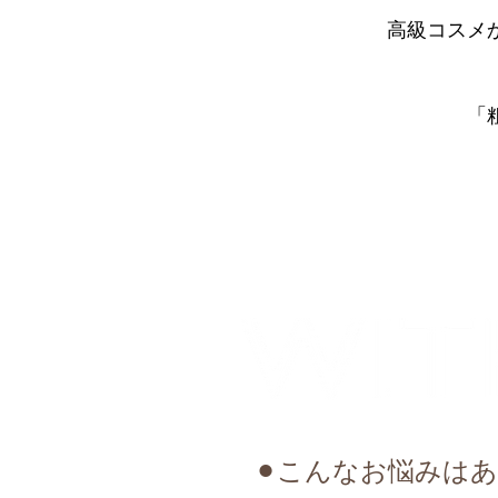
高級コスメ
「
⚫︎こんなお悩みは