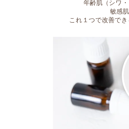
年齢肌（シワ・
敏感
これ１つで改善でき